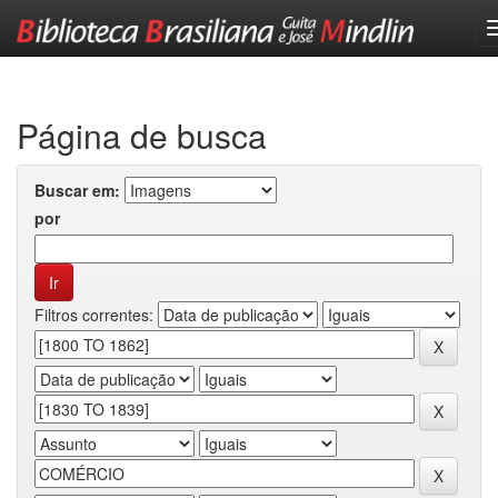
Skip
navigation
Página de busca
Buscar em:
por
Filtros correntes: