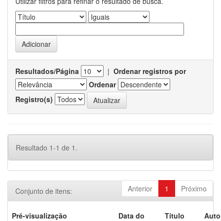
Utilizar filtros para refinar o resultado de busca.
Resultados/Página
|
Ordenar registros por
Ordenar
Registro(s)
Resultado 1-1 de 1.
Anterior
1
Próximo
Conjunto de itens:
Pré-visualização
Data do
Título
Auto