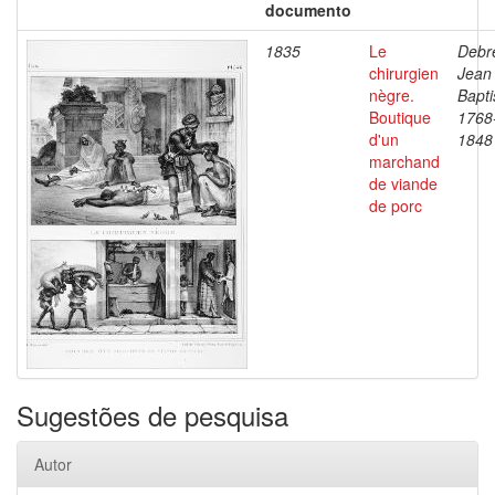
documento
1835
Le
Debre
chirurgien
Jean
nègre.
Bapti
Boutique
1768
d'un
1848
marchand
de viande
de porc
Sugestões de pesquisa
Autor