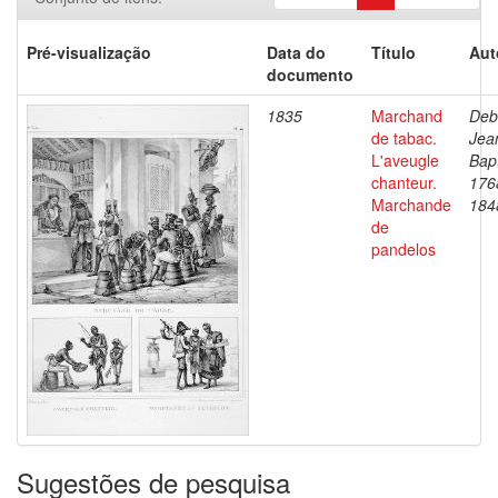
Pré-visualização
Data do
Título
Aut
documento
1835
Marchand
Deb
de tabac.
Jea
L'aveugle
Bapt
chanteur.
176
Marchande
184
de
pandelos
Sugestões de pesquisa