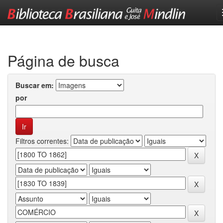
Skip
navigation
Página de busca
Buscar em:
por
Filtros correntes: