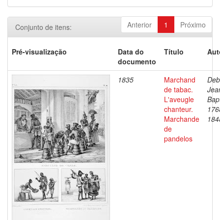
Anterior
1
Próximo
Conjunto de itens:
Pré-visualização
Data do
Título
Aut
documento
1835
Marchand
Deb
de tabac.
Jea
L'aveugle
Bapt
chanteur.
176
Marchande
184
de
pandelos