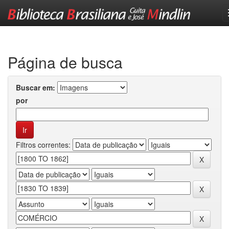
Skip
navigation
Página de busca
Buscar em:
por
Filtros correntes: