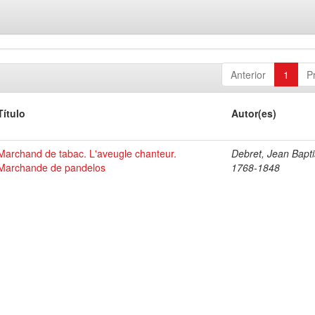
Anterior
1
P
Título
Autor(es)
Marchand de tabac. L'aveugle chanteur.
Debret, Jean Bapti
Marchande de pandelos
1768-1848