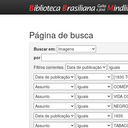
Skip
navigation
Página de busca
Buscar em:
por
Filtros correntes: