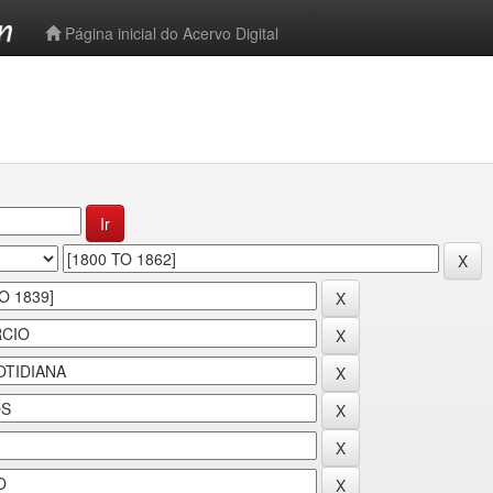
-->
Página inicial do Acervo Digital