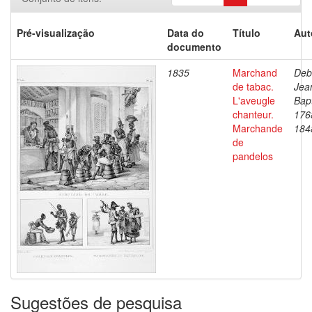
Pré-visualização
Data do
Título
Aut
documento
1835
Marchand
Deb
de tabac.
Jea
L'aveugle
Bapt
chanteur.
176
Marchande
184
de
pandelos
Sugestões de pesquisa