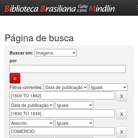
Skip
navigation
Página de busca
Buscar em:
por
Filtros correntes: