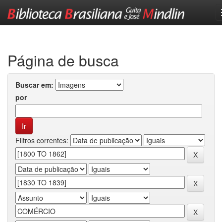
Skip
navigation
Página de busca
Buscar em:
por
Filtros correntes: