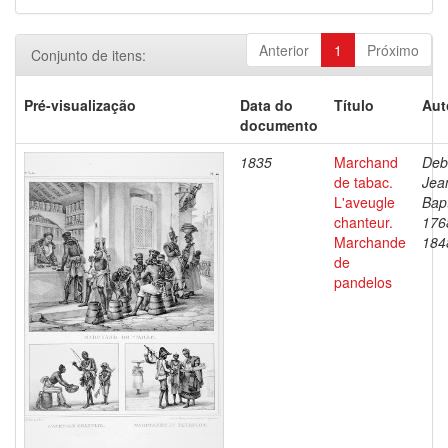
Anterior
1
Próximo
Conjunto de itens:
Pré-visualização
Data do
Título
Aut
documento
1835
Marchand
Deb
de tabac.
Jea
L'aveugle
Bapt
chanteur.
176
Marchande
184
de
pandelos