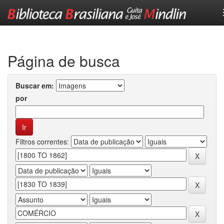
Skip
navigation
Página de busca
Buscar em:
por
Filtros correntes: