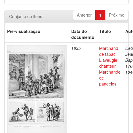
Anterior
1
Próximo
Conjunto de itens:
Pré-visualização
Data do
Título
Aut
documento
1835
Marchand
Deb
de tabac.
Jea
L'aveugle
Bapt
chanteur.
176
Marchande
184
de
pandelos