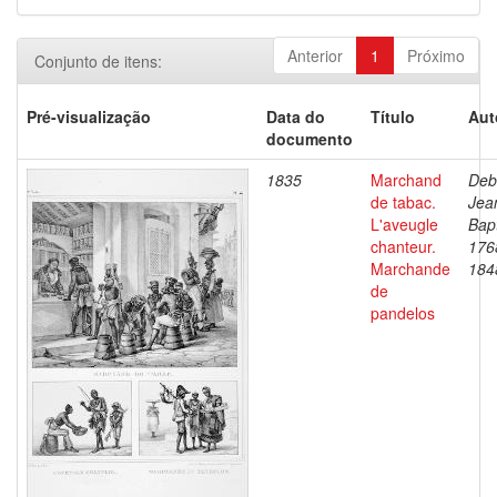
Anterior
1
Próximo
Conjunto de itens:
Pré-visualização
Data do
Título
Aut
documento
1835
Marchand
Deb
de tabac.
Jea
L'aveugle
Bapt
chanteur.
176
Marchande
184
de
pandelos