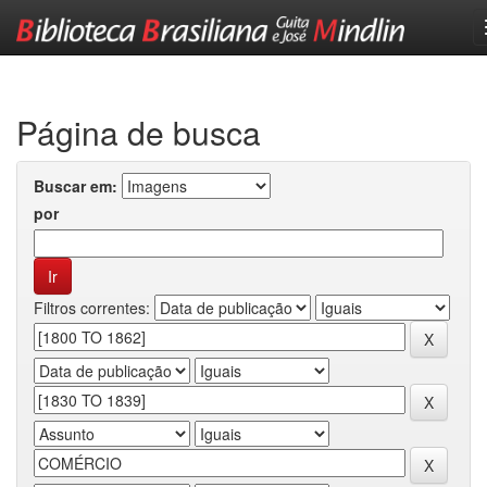
Skip
navigation
Página de busca
Buscar em:
por
Filtros correntes: