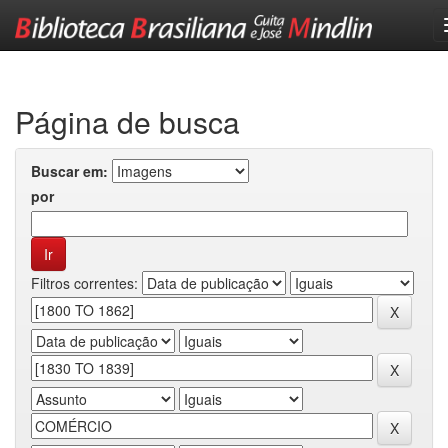
Skip
navigation
Página de busca
Buscar em:
por
Filtros correntes: