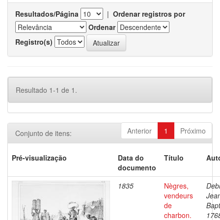
Resultados/Página
|
Ordenar registros por
Ordenar
Registro(s)
Resultado 1-1 de 1.
Anterior
1
Próximo
Conjunto de itens:
Pré-visualização
Data do
Título
Aut
documento
1835
Nègres,
Debr
vendeurs
Jea
de
Bapt
charbon.
176