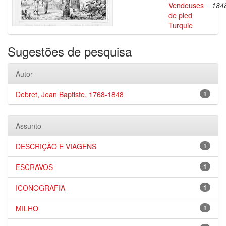
Vendeuses
184
de pled
Turquie
Sugestões de pesquisa
Autor
Debret, Jean Baptiste, 1768-1848
1
Assunto
DESCRIÇÃO E VIAGENS
1
ESCRAVOS
1
ICONOGRAFIA
1
MILHO
1