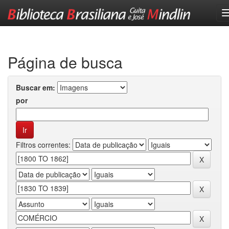
Skip
navigation
Página de busca
Buscar em:
por
Filtros correntes: