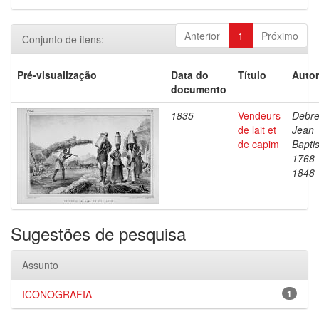
Anterior
1
Próximo
Conjunto de itens:
Pré-visualização
Data do
Título
Autor
documento
1835
Vendeurs
Debre
de lait et
Jean
de capim
Baptis
1768-
1848
Sugestões de pesquisa
Assunto
ICONOGRAFIA
1