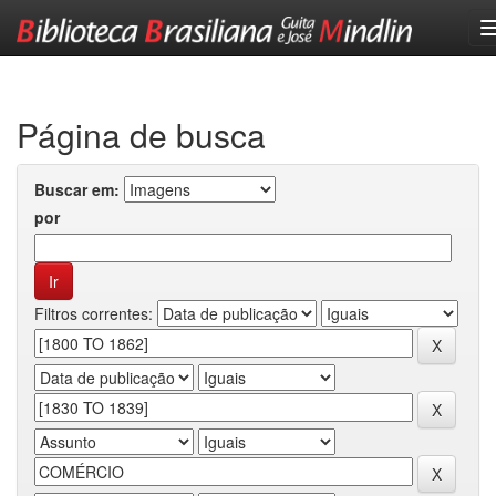
Skip
navigation
Página de busca
Buscar em:
por
Filtros correntes: