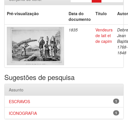
Pré-visualização
Data do
Título
Autor
documento
1835
Vendeurs
Debre
de lait et
Jean
de capim
Baptis
1768-
1848
Sugestões de pesquisa
Assunto
ESCRAVOS
1
ICONOGRAFIA
1