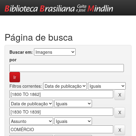
Skip
navigation
Página de busca
Buscar em:
por
Filtros correntes: