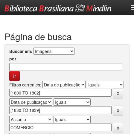
Skip
navigation
Página de busca
Buscar em:
por
Filtros correntes: