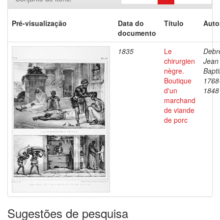
Pré-visualização
Data do
Título
Auto
documento
1835
Le
Debre
chirurgien
Jean
nègre.
Bapti
Boutique
1768
d'un
1848
marchand
de viande
de porc
Sugestões de pesquisa