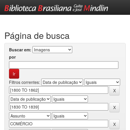
Skip
navigation
Página de busca
Buscar em:
por
Filtros correntes: