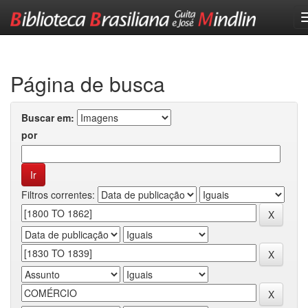
Skip
navigation
Página de busca
Buscar em:
por
Filtros correntes: