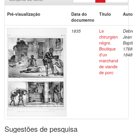
Pré-visualização
Data do
Título
Auto
documento
1835
Le
Debre
chirurgien
Jean
nègre.
Bapti
Boutique
1768
d'un
1848
marchand
de viande
de porc
Sugestões de pesquisa