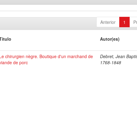
Anterior
1
P
Título
Autor(es)
Le chirurgien nègre. Boutique d'un marchand de
Debret, Jean Bapti
viande de porc
1768-1848