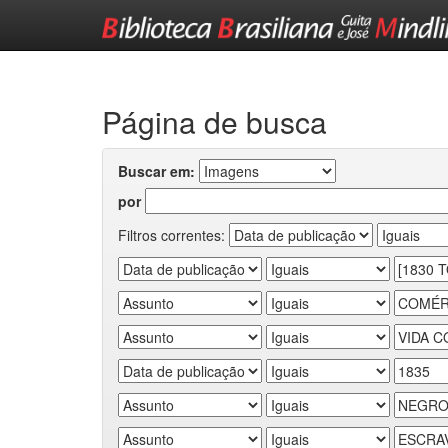
Skip
navigation
Página de busca
Buscar em:
por
Filtros correntes: