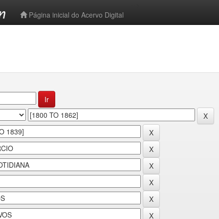
-->
Página inicial do Acervo Digital