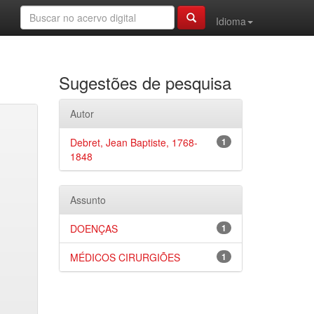
Idioma
Sugestões de pesquisa
Autor
Debret, Jean Baptiste, 1768-
1
1848
Assunto
DOENÇAS
1
MÉDICOS CIRURGIÕES
1