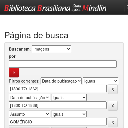
Skip
navigation
Página de busca
Buscar em:
por
Filtros correntes: