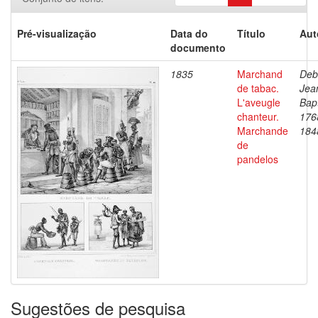
Pré-visualização
Data do
Título
Aut
documento
1835
Marchand
Deb
de tabac.
Jea
L'aveugle
Bapt
chanteur.
176
Marchande
184
de
pandelos
Sugestões de pesquisa