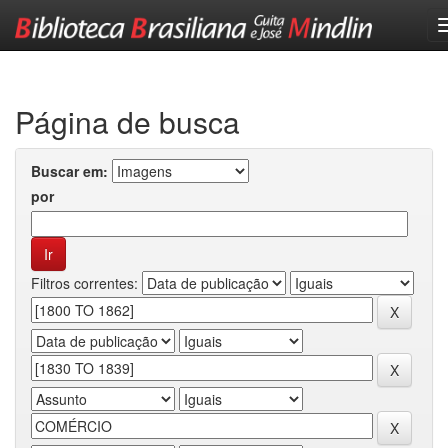
Skip
navigation
Página de busca
Buscar em:
por
Filtros correntes: