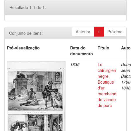
Resultado 1-1 de 1.
Anterior
1
Próximo
Conjunto de itens:
Pré-visualização
Data do
Título
Auto
documento
1835
Le
Debre
chirurgien
Jean
nègre.
Bapti
Boutique
1768
d'un
1848
marchand
de viande
de porc