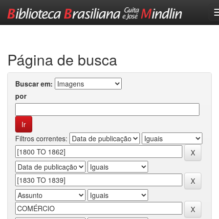
Skip
navigation
Página de busca
Buscar em:
por
Filtros correntes: