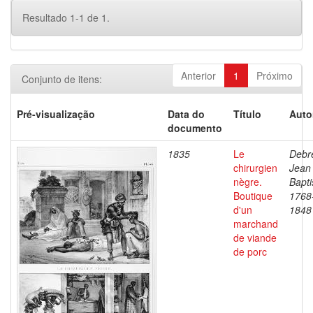
Resultado 1-1 de 1.
Anterior
1
Próximo
Conjunto de itens:
Pré-visualização
Data do
Título
Auto
documento
1835
Le
Debre
chirurgien
Jean
nègre.
Bapti
Boutique
1768
d'un
1848
marchand
de viande
de porc