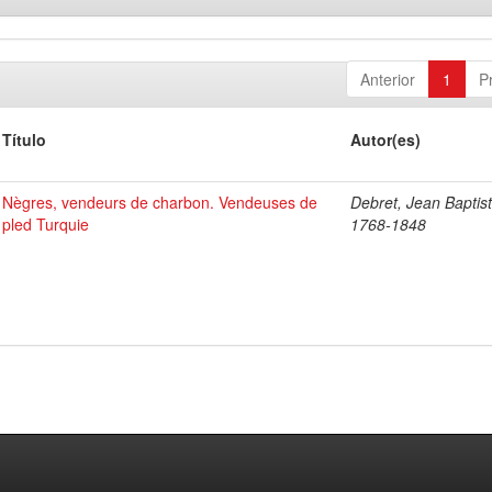
Anterior
1
P
Título
Autor(es)
Nègres, vendeurs de charbon. Vendeuses de
Debret, Jean Baptist
pled Turquie
1768-1848