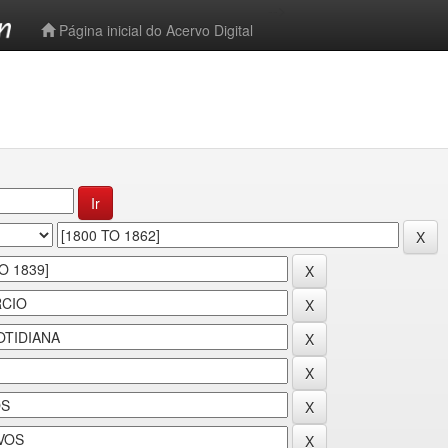
-->
Página inicial do Acervo Digital