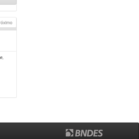
róximo
e,