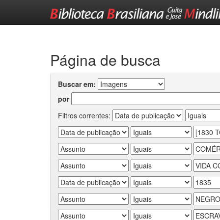
Skip
navigation
Página de busca
Buscar em:
por
Filtros correntes: