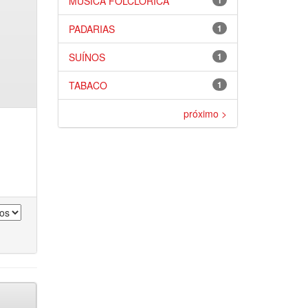
MÚSICA FOLCLÓRICA
1
PADARIAS
1
SUÍNOS
1
TABACO
1
próximo >