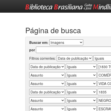
Skip
navigation
Página de busca
Buscar em:
por
Filtros correntes: