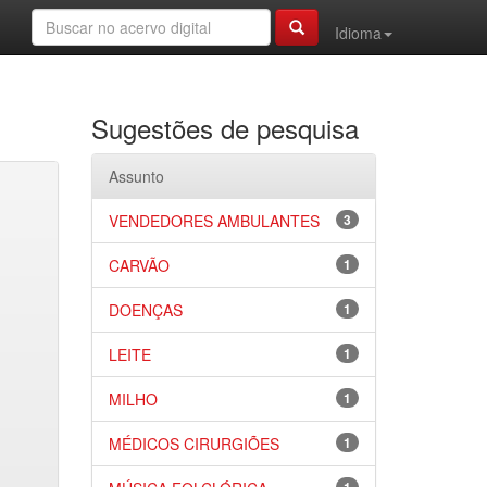
Idioma
Sugestões de pesquisa
Assunto
VENDEDORES AMBULANTES
3
CARVÃO
1
DOENÇAS
1
LEITE
1
MILHO
1
MÉDICOS CIRURGIÕES
1