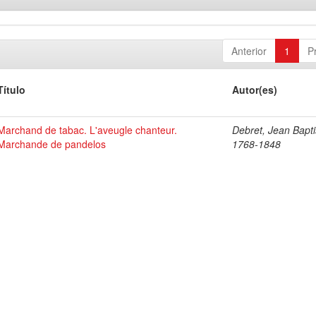
Anterior
1
P
Título
Autor(es)
Marchand de tabac. L'aveugle chanteur.
Debret, Jean Bapti
Marchande de pandelos
1768-1848