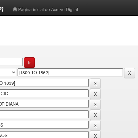
-->
Página inicial do Acervo Digital