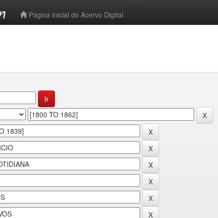
-->
Página inicial do Acervo Digital