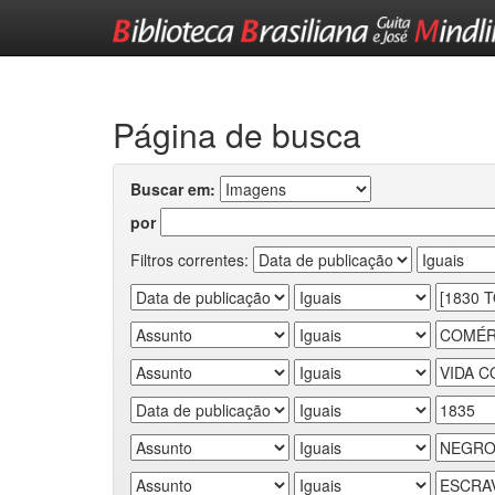
Skip
navigation
Página de busca
Buscar em:
por
Filtros correntes: