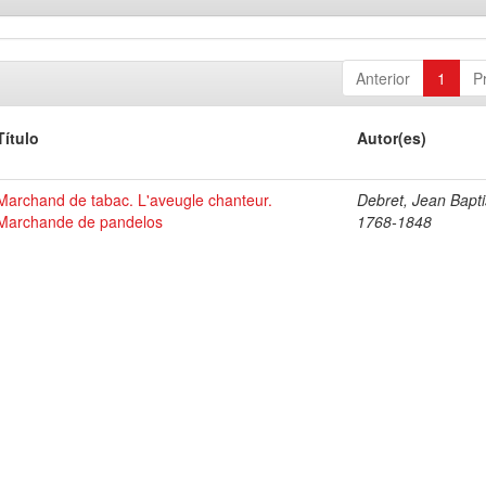
Anterior
1
P
Título
Autor(es)
Marchand de tabac. L'aveugle chanteur.
Debret, Jean Bapti
Marchande de pandelos
1768-1848