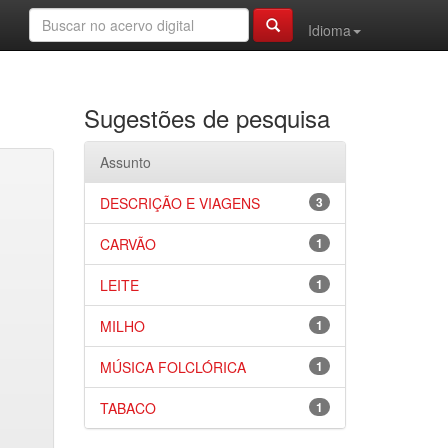
Idioma
Sugestões de pesquisa
Assunto
DESCRIÇÃO E VIAGENS
3
CARVÃO
1
LEITE
1
MILHO
1
MÚSICA FOLCLÓRICA
1
TABACO
1