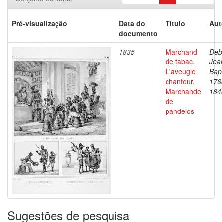
Pré-visualização
Data do
Título
Aut
documento
1835
Marchand
Deb
de tabac.
Jea
L'aveugle
Bapt
chanteur.
176
Marchande
184
de
pandelos
Sugestões de pesquisa