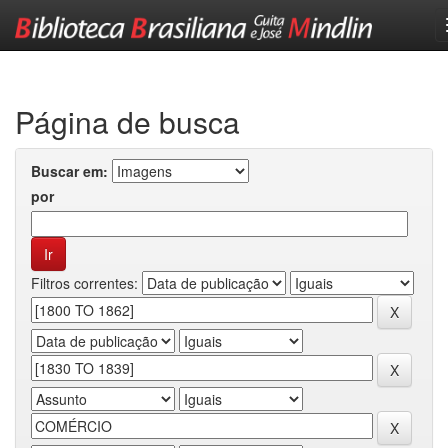
Skip
navigation
Página de busca
Buscar em:
por
Filtros correntes: