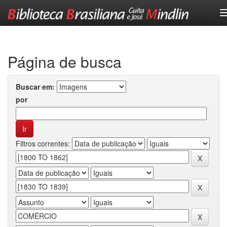
Skip
navigation
Página de busca
Buscar em:
por
Filtros correntes: