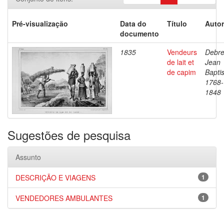
Pré-visualização
Data do
Título
Autor
documento
1835
Vendeurs
Debre
de lait et
Jean
de capim
Baptis
1768-
1848
Sugestões de pesquisa
Assunto
DESCRIÇÃO E VIAGENS
1
VENDEDORES AMBULANTES
1