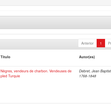
Anterior
1
P
Título
Autor(es)
Nègres, vendeurs de charbon. Vendeuses de
Debret, Jean Baptist
pled Turquie
1768-1848