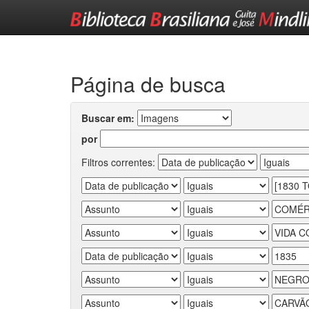
Skip
navigation
Página de busca
Buscar em:
por
Filtros correntes: