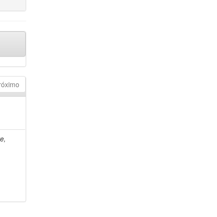
róximo
e,