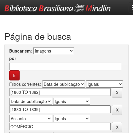
Skip
navigation
Página de busca
Buscar em:
por
Filtros correntes: