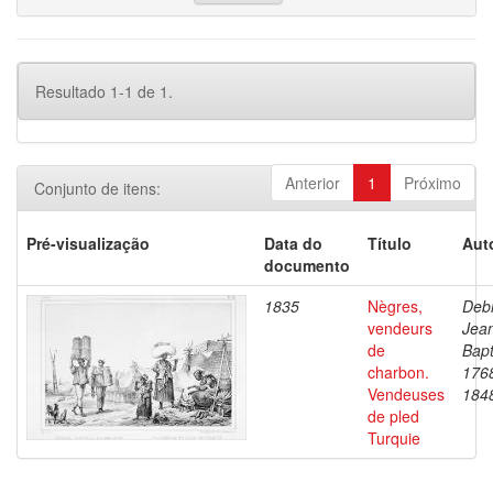
Resultado 1-1 de 1.
Anterior
1
Próximo
Conjunto de itens:
Pré-visualização
Data do
Título
Aut
documento
1835
Nègres,
Debr
vendeurs
Jea
de
Bapt
charbon.
176
Vendeuses
184
de pled
Turquie