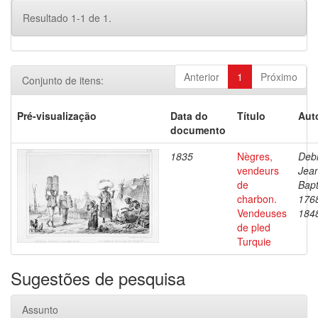
Resultado 1-1 de 1.
Anterior
1
Próximo
Conjunto de itens:
Pré-visualização
Data do
Título
Aut
documento
1835
Nègres,
Debr
vendeurs
Jea
de
Bapt
charbon.
176
Vendeuses
184
de pled
Turquie
Sugestões de pesquisa
Assunto