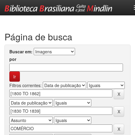
Skip
navigation
Página de busca
Buscar em:
por
Filtros correntes: