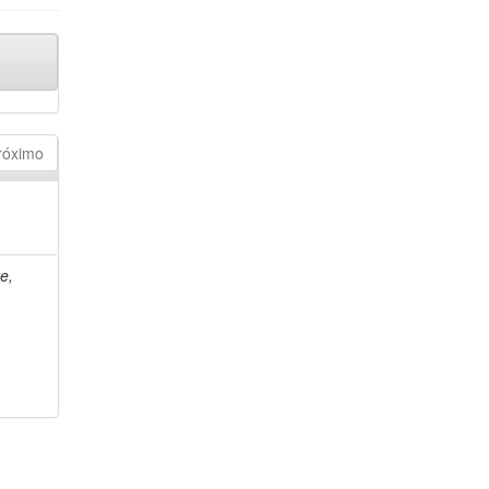
róximo
e,