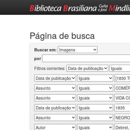
Skip
navigation
Página de busca
Buscar em:
por
Filtros correntes: