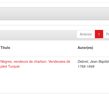
Anterior
1
P
Título
Autor(es)
Nègres, vendeurs de charbon. Vendeuses de
Debret, Jean Baptist
pled Turquie
1768-1848