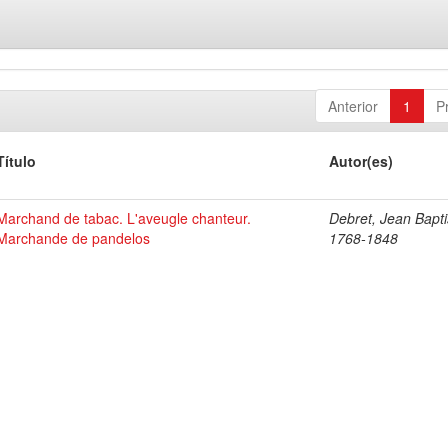
Anterior
1
P
Título
Autor(es)
Marchand de tabac. L'aveugle chanteur.
Debret, Jean Bapti
Marchande de pandelos
1768-1848