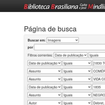
Skip
navigation
Página de busca
Buscar em:
por
Filtros correntes: