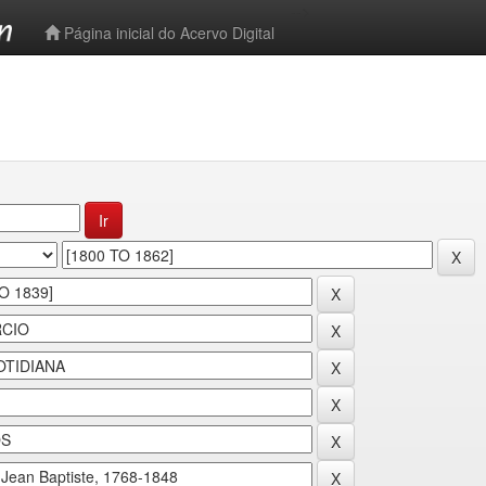
-->
Página inicial do Acervo Digital