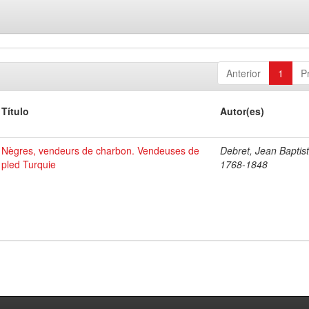
Anterior
1
P
Título
Autor(es)
Nègres, vendeurs de charbon. Vendeuses de
Debret, Jean Baptist
pled Turquie
1768-1848