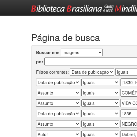
Skip
navigation
Página de busca
Buscar em:
por
Filtros correntes: