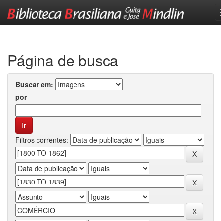
Skip
navigation
Página de busca
Buscar em:
por
Filtros correntes: