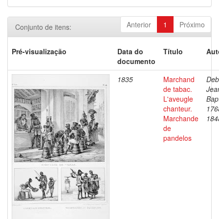
Anterior
1
Próximo
Conjunto de itens:
Pré-visualização
Data do
Título
Aut
documento
1835
Marchand
Deb
de tabac.
Jea
L'aveugle
Bapt
chanteur.
176
Marchande
184
de
pandelos