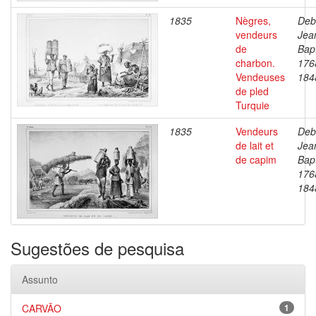
1835
Nègres,
Deb
vendeurs
Jea
de
Bapt
charbon.
176
Vendeuses
184
de pled
Turquie
1835
Vendeurs
Deb
de lait et
Jea
de capim
Bapt
176
184
Sugestões de pesquisa
Assunto
CARVÃO
1