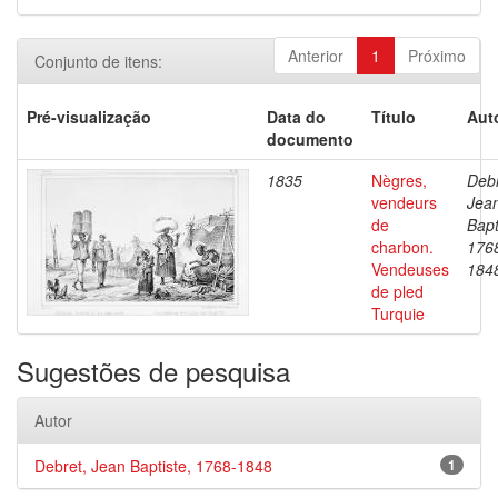
Anterior
1
Próximo
Conjunto de itens:
Pré-visualização
Data do
Título
Aut
documento
1835
Nègres,
Debr
vendeurs
Jea
de
Bapt
charbon.
176
Vendeuses
184
de pled
Turquie
Sugestões de pesquisa
Autor
Debret, Jean Baptiste, 1768-1848
1