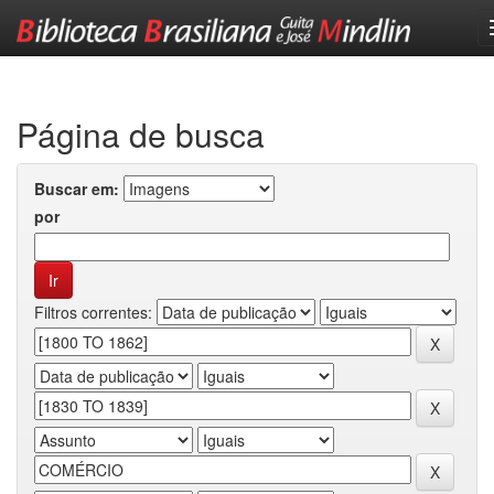
Skip
navigation
Página de busca
Buscar em:
por
Filtros correntes: