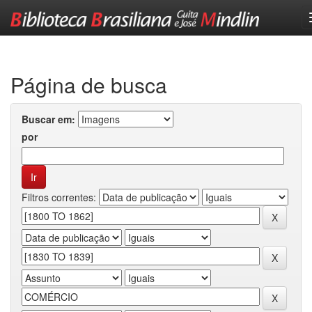
Skip
navigation
Página de busca
Buscar em:
por
Filtros correntes: