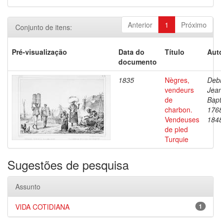
Anterior
1
Próximo
Conjunto de itens:
Pré-visualização
Data do
Título
Aut
documento
1835
Nègres,
Debr
vendeurs
Jea
de
Bapt
charbon.
176
Vendeuses
184
de pled
Turquie
Sugestões de pesquisa
Assunto
VIDA COTIDIANA
1