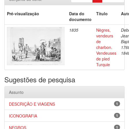
Pré-visualização
Data do
Título
Aut
documento
1835
Nègres,
Debr
vendeurs
Jea
de
Bapt
charbon.
176
Vendeuses
184
de pled
Turquie
Sugestões de pesquisa
Assunto
DESCRIÇÃO E VIAGENS
1
ICONOGRAFIA
1
NEGROS
1