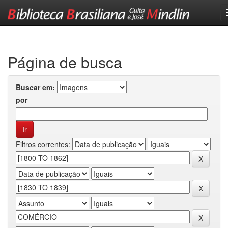
Skip
navigation
Página de busca
Buscar em:
por
Filtros correntes: