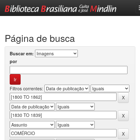
Skip
navigation
Página de busca
Buscar em:
por
Filtros correntes: