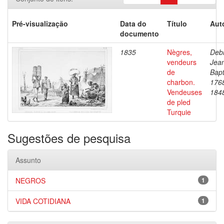
Pré-visualização
Data do
Título
Aut
documento
1835
Nègres,
Debr
vendeurs
Jea
de
Bapt
charbon.
176
Vendeuses
184
de pled
Turquie
Sugestões de pesquisa
Assunto
NEGROS
1
VIDA COTIDIANA
1