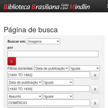
Skip
navigation
Página de busca
Buscar em:
por
Filtros correntes: