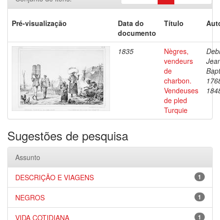
Pré-visualização
Data do
Título
Aut
documento
1835
Nègres,
Debr
vendeurs
Jea
de
Bapt
charbon.
176
Vendeuses
184
de pled
Turquie
Sugestões de pesquisa
Assunto
DESCRIÇÃO E VIAGENS
1
NEGROS
1
VIDA COTIDIANA
1