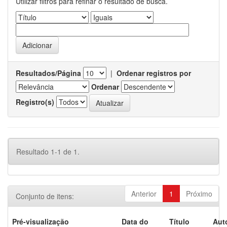
Utilizar filtros para refinar o resultado de busca.
Resultados/Página
|
Ordenar registros por
Ordenar
Registro(s)
Resultado 1-1 de 1.
Anterior
1
Próximo
Conjunto de itens:
Pré-visualização
Data do
Título
Aut