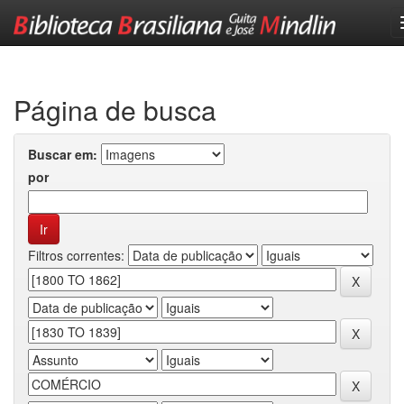
Skip
navigation
Página de busca
Buscar em:
por
Filtros correntes: