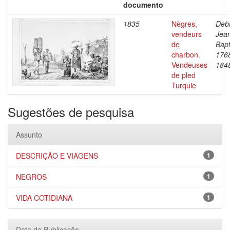
documento
1835
Nègres,
Debr
vendeurs
Jea
de
Bapt
charbon.
176
Vendeuses
184
de pled
Turquie
Sugestões de pesquisa
Assunto
DESCRIÇÃO E VIAGENS
1
NEGROS
1
VIDA COTIDIANA
1
Data de Publicação