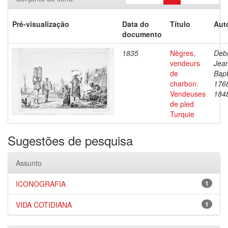
Pré-visualização
Data do
Título
Aut
documento
1835
Nègres,
Debr
vendeurs
Jea
de
Bapt
charbon.
176
Vendeuses
184
de pled
Turquie
Sugestões de pesquisa
Assunto
ICONOGRAFIA
1
VIDA COTIDIANA
1