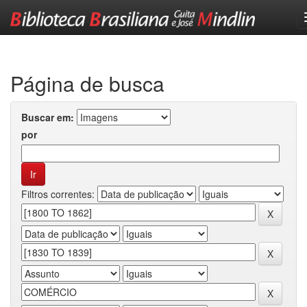
Skip
navigation
Página de busca
Buscar em:
por
Filtros correntes: