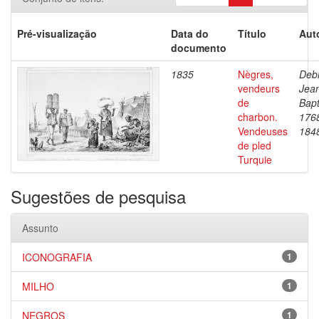
Pré-visualização
Data do
Título
Aut
documento
1835
Nègres,
Debr
vendeurs
Jea
de
Bapt
charbon.
176
Vendeuses
184
de pled
Turquie
Sugestões de pesquisa
Assunto
ICONOGRAFIA
1
MILHO
1
NEGROS
1