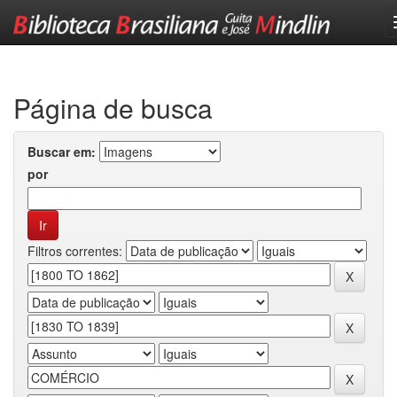
Skip
navigation
Página de busca
Buscar em:
por
Filtros correntes: