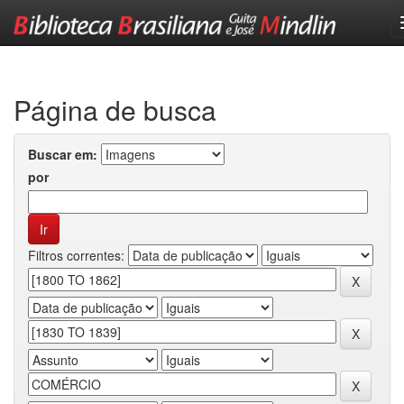
Skip
navigation
Página de busca
Buscar em:
por
Filtros correntes: