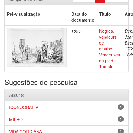
Pré-visualização
Data do
Título
Aut
documento
1835
Nègres,
Debr
vendeurs
Jea
de
Bapt
charbon.
176
Vendeuses
184
de pled
Turquie
Sugestões de pesquisa
Assunto
ICONOGRAFIA
1
MILHO
1
VIDA COTIDIANA
1