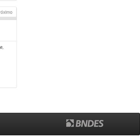
róximo
e,