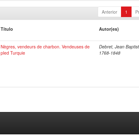
Anterior
1
P
Título
Autor(es)
Nègres, vendeurs de charbon. Vendeuses de
Debret, Jean Baptist
pled Turquie
1768-1848