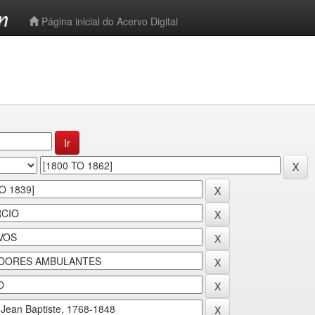
-->
Página inicial do Acervo Digital