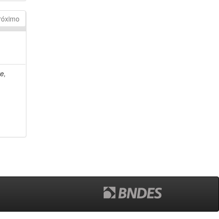
róximo
e,