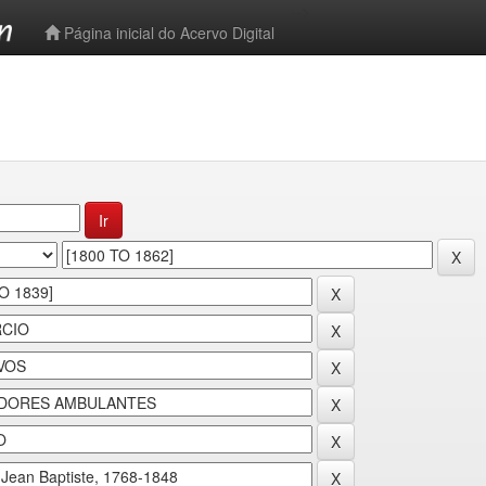
-->
Página inicial do Acervo Digital