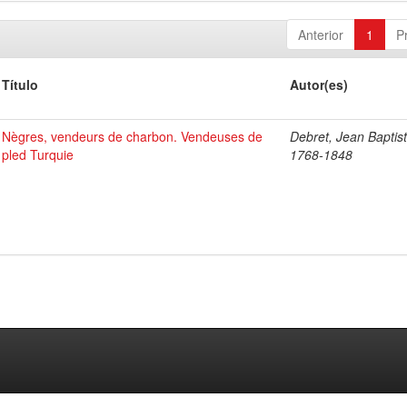
Anterior
1
P
Título
Autor(es)
Nègres, vendeurs de charbon. Vendeuses de
Debret, Jean Baptist
pled Turquie
1768-1848