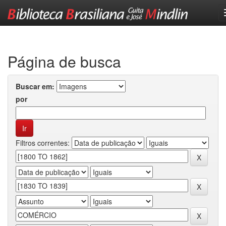
Skip
navigation
Página de busca
Buscar em:
por
Filtros correntes: