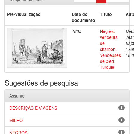
Pré-visualização
Data do
Título
Aut
documento
1835
Nègres,
Debr
vendeurs
Jea
de
Bapt
charbon.
176
Vendeuses
184
de pled
Turquie
Sugestões de pesquisa
Assunto
DESCRIÇÃO E VIAGENS
1
MILHO
1
NEGROS
1