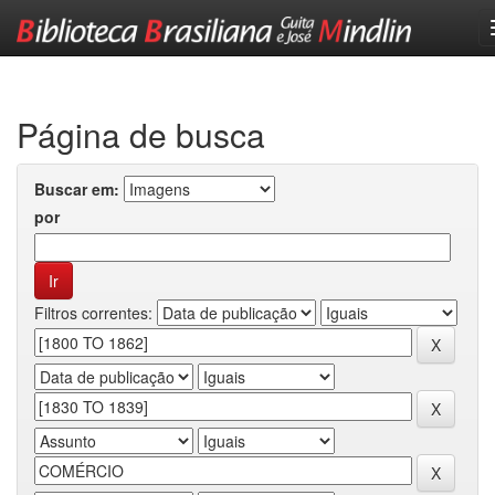
Skip
navigation
Página de busca
Buscar em:
por
Filtros correntes: