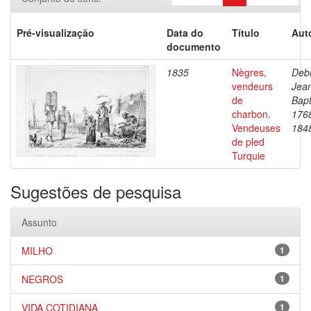
Pré-visualização
Data do
Título
Aut
documento
1835
Nègres,
Debr
vendeurs
Jea
de
Bapt
charbon.
176
Vendeuses
184
de pled
Turquie
Sugestões de pesquisa
Assunto
MILHO
1
NEGROS
1
VIDA COTIDIANA
1