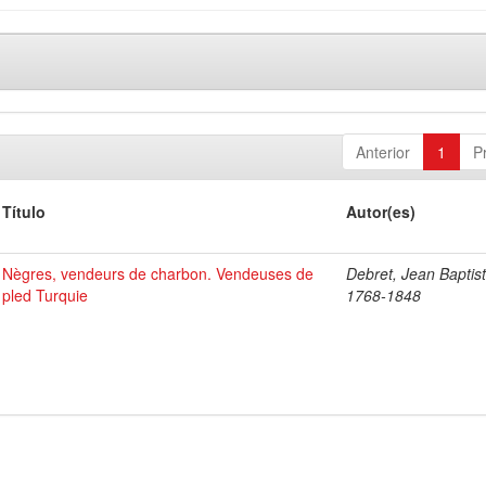
Anterior
1
P
Título
Autor(es)
Nègres, vendeurs de charbon. Vendeuses de
Debret, Jean Baptist
pled Turquie
1768-1848