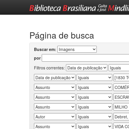
Skip
navigation
Página de busca
Buscar em:
por
Filtros correntes: