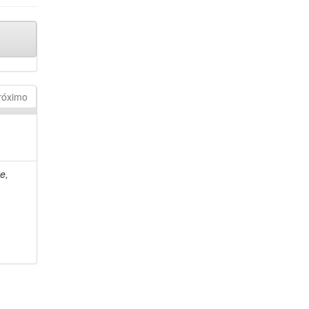
róximo
e,