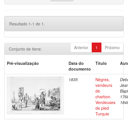
Resultado 1-1 de 1.
Anterior
1
Próximo
Conjunto de itens:
Pré-visualização
Data do
Título
Aut
documento
1835
Nègres,
Debr
vendeurs
Jea
de
Bapt
charbon.
176
Vendeuses
184
de pled
Turquie