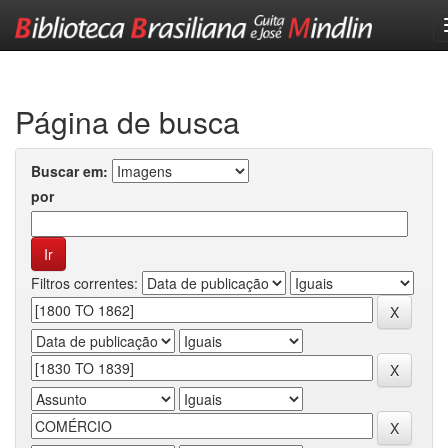
Skip
navigation
Página de busca
Buscar em:
por
Filtros correntes: