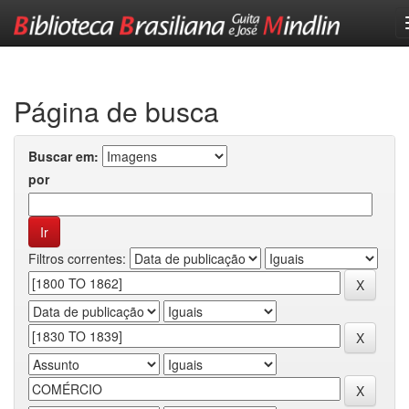
Skip
navigation
Página de busca
Buscar em:
por
Filtros correntes: