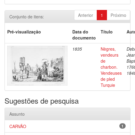
Anterior
1
Próximo
Conjunto de itens:
Pré-visualização
Data do
Título
Aut
documento
1835
Nègres,
Debr
vendeurs
Jea
de
Bapt
charbon.
176
Vendeuses
184
de pled
Turquie
Sugestões de pesquisa
Assunto
CARVÃO
1