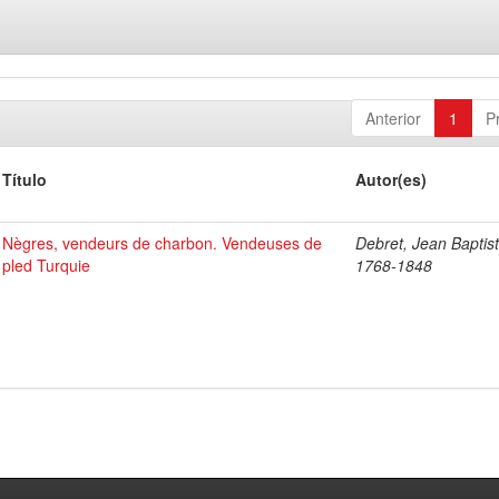
Anterior
1
P
Título
Autor(es)
Nègres, vendeurs de charbon. Vendeuses de
Debret, Jean Baptist
pled Turquie
1768-1848