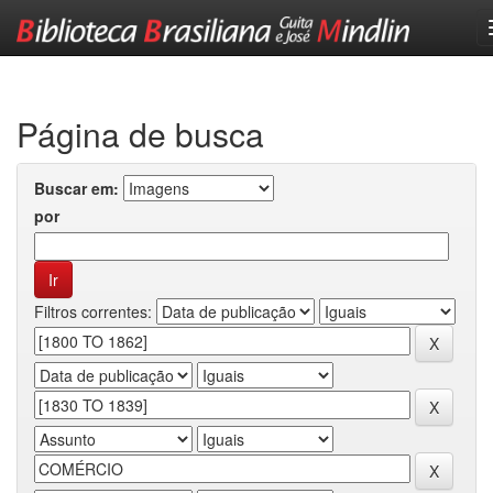
Skip
navigation
Página de busca
Buscar em:
por
Filtros correntes: