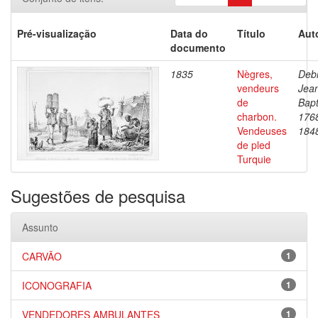
Pré-visualização
Data do
Título
Aut
documento
1835
Nègres,
Debr
vendeurs
Jea
de
Bapt
charbon.
176
Vendeuses
184
de pled
Turquie
Sugestões de pesquisa
Assunto
CARVÃO
1
ICONOGRAFIA
1
VENDEDORES AMBULANTES
1