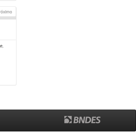
róximo
e,