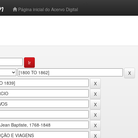
-->
Página inicial do Acervo Digital