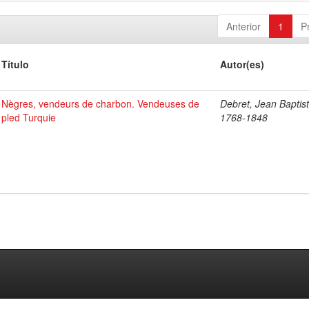
Anterior
1
P
Título
Autor(es)
Nègres, vendeurs de charbon. Vendeuses de
Debret, Jean Baptist
pled Turquie
1768-1848